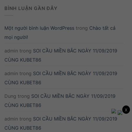
BÌNH LUẬN GẦN ĐÂY
Một người bình luận WordPress
trong
Chào tất cả
mọi người!
admin
trong
SOI CẦU MIỀN BẮC NGÀY 11/09/2019
CÙNG KUBET86
admin
trong
SOI CẦU MIỀN BẮC NGÀY 11/09/2019
CÙNG KUBET86
Dung
trong
SOI CẦU MIỀN BẮC NGÀY 11/09/2019
CÙNG KUBET86
x
admin
trong
SOI CẦU MIỀN BẮC NGÀY 11/09/2019
CÙNG KUBET86