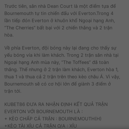
Trước tiên, sân nhà Dean Court là một điểm tựa để
Bournemouth tự tin chiến đấu với Everton.Trong 4
lần tiếp đón Everton ở khuôn khổ Ngoại hạng Anh,
“The Cherries” bất bại với 2 chiến thắng và 2 trận
hòa.
Về phía Everton, đội bóng này lại đang cho thấy sự
yếu bóng vía khi làm khách. Trong 2 trận sân nhà tại
Ngoại hạng Anh mùa này, “The Toffees” đã toàn
thắng. Thế nhưng ở 2 trận làm khách, Everton hòa 1,
thua 1 và thua cả 2 trận trên theo kèo châu Á. Vì vậy,
Bournemouth sẽ có cơ hội lớn để giành 3 điểm ở
trận tới.
KUBET86 ĐƯA RA NHẬN ĐỊNH KẾT QUẢ TRẬN
EVERTON VỚI BOURNEMOUTH LÀ :
+ KÈO CHẤP CẢ TRẬN : BOURNEMOUTH(H)
+KÈO TÀI XỈU CẢ TRẬN O/A : XỈU