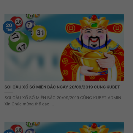
20
Th9
SOI CẦU XỔ SỐ MIỀN BẮC NGÀY 20/09/2019 CÙNG KUBET
SOI CẦU XỔ SỐ MIỀN BẮC 20/09/2019 CÙNG KUBET ADMIN
Xin Chúc mừng thể các ...