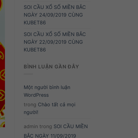
SOI CẦU XỔ SỐ MIỀN BẮC
NGÀY 24/09/2019 CÙNG
KUBET86
SOI CẦU XỔ SỐ MIỀN BẮC
NGÀY 22/09/2019 CÙNG
KUBET86
BÌNH LUẬN GẦN ĐÂY
Một người bình luận
WordPress
trong
Chào tất cả mọi
người!
admin
trong
SOI CẦU MIỀN
BẮC NGÀY 11/09/2019