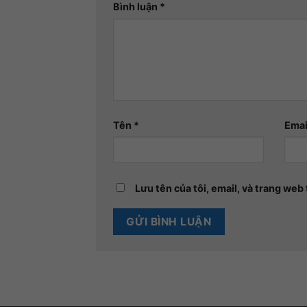
Bình luận
*
Tên
*
Ema
Lưu tên của tôi, email, và trang web 