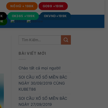
NỔ HŨ + 198K
GO99 +199K
9K
OK365 +199K
OKVND+199K
9K
BÀI VIẾT MỚI
Chào tất cả mọi người!
SOI CẦU XỔ SỐ MIỀN BẮC
NGÀY 30/09/2019 CÙNG
KUBET86
SOI CẦU XỔ SỐ MIỀN BẮC
NGÀY 27/09/2019