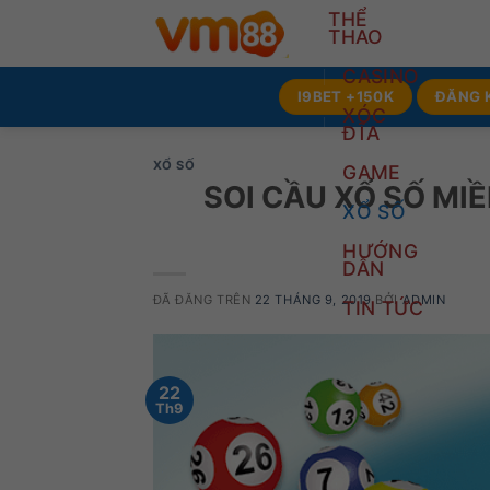
Chuyển
THỂ
THAO
đến
nội
CASINO
dung
I9BET +150K
ĐĂNG 
XÓC
ĐĨA
XỔ SỐ
GAME
SOI CẦU XỔ SỐ MI
XỔ SỐ
HƯỚNG
DẪN
ĐÃ ĐĂNG TRÊN
22 THÁNG 9, 2019
BỞI
ADMIN
TIN TỨC
22
Th9